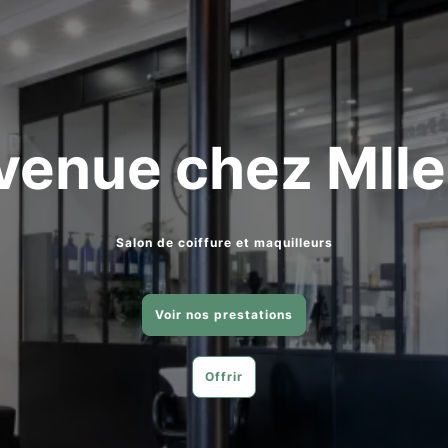
venue chez Mlle
Salon de coiffure et maquilleurs
Voir nos prestations
Offrir